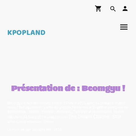
KPOPLAND
Présentation de : Beomgyu !
Beomgyu a fait ses débuts solo le 27 Mars 2025 avec sa mixtape "Panic"
mais il fait également partie du groupe Tomorrow X Together composé de
5 membres : Soobin, Yeonjun, Beomgyu, Taehyun et HueningKai. Ils ont
The Dream Chapter: Star
débuté le 04 Mars 2019 avec l'album
ainsi que la musique "Crown".
Le nom de leur fandom est : MOA.