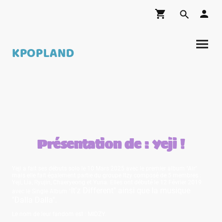
KPOPLAND
Présentation de : Yeji !
Yeji a fait ses débuts solo le 10 Mars 2025 avec le premier album "Air"
mais elle fait également partie du groupe Itzy composé de 5 membres :
Yeji, Lia, Ryujin, Chaeryeong et Yuna. Elles ont débuté le 12 Février 2019
It'z Different" ainsi que la musique
avec le Single Album "
"Dalla Dalla".
Le nom de leur fandom est : MIDZY.