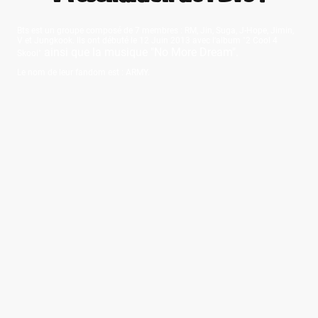
Bts est un groupe composé de 7 membres : RM, Jin, Suga, J-Hope, Jimin,
V et Jungkook. Ils ont débuté le 12 Juin 2013 avec l'album "2 Cool 4
ainsi que la musique "No More Dream".
Skool"
Le nom de leur fandom est : ARMY.